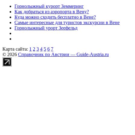
Горнолыжный курорт Земмеринг
Как добраться из аэропорта в Вену?
Куда можно сходить бесплатно в Вене?
Самые интересные для туристов экскурсии в Вене
Горнолыжный урорт Зеефельд
Карта сайта:
1
2
3
4
5
6
7
© 2026
Справочник по Австрии — Guide-Austria.ru