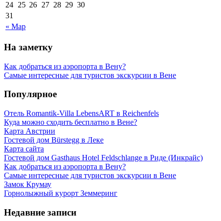
24
25
26
27
28
29
30
31
« Мар
На заметку
Как добраться из аэропорта в Вену?
Самые интересные для туристов экскурсии в Вене
Популярное
Отель Romantik-Villa LebensART в Reichenfels
Куда можно сходить бесплатно в Вене?
Карта Австрии
Гостевой дом Bürstegg в Леке
Карта сайта
Гостевой дом Gasthaus Hotel Feldschlange в Риде (Инкрайс)
Как добраться из аэропорта в Вену?
Самые интересные для туристов экскурсии в Вене
Замок Крумау
Горнолыжный курорт Земмеринг
Недавние записи