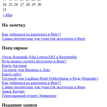
24
25
26
27
28
29
30
31
« Мар
На заметку
Как добраться из аэропорта в Вену?
Самые интересные для туристов экскурсии в Вене
Популярное
Отель Romantik-Villa LebensART в Reichenfels
Куда можно сходить бесплатно в Вене?
Карта Австрии
Гостевой дом Bürstegg в Леке
Карта сайта
Гостевой дом Gasthaus Hotel Feldschlange в Риде (Инкрайс)
Как добраться из аэропорта в Вену?
Самые интересные для туристов экскурсии в Вене
Замок Крумау
Горнолыжный курорт Земмеринг
Недавние записи