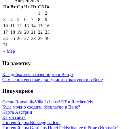
Август 2026
Пн
Вт
Ср
Чт
Пт
Сб
Вс
1
2
3
4
5
6
7
8
9
10
11
12
13
14
15
16
17
18
19
20
21
22
23
24
25
26
27
28
29
30
31
« Мар
На заметку
Как добраться из аэропорта в Вену?
Самые интересные для туристов экскурсии в Вене
Популярное
Отель Romantik-Villa LebensART в Reichenfels
Куда можно сходить бесплатно в Вене?
Карта Австрии
Карта сайта
Гостевой дом Bürstegg в Леке
Гостевой дом Gasthaus Hotel Feldschlange в Риде (Инкрайс)