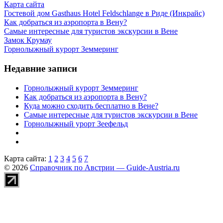
Карта сайта
Гостевой дом Gasthaus Hotel Feldschlange в Риде (Инкрайс)
Как добраться из аэропорта в Вену?
Самые интересные для туристов экскурсии в Вене
Замок Крумау
Горнолыжный курорт Земмеринг
Недавние записи
Горнолыжный курорт Земмеринг
Как добраться из аэропорта в Вену?
Куда можно сходить бесплатно в Вене?
Самые интересные для туристов экскурсии в Вене
Горнолыжный урорт Зеефельд
Карта сайта:
1
2
3
4
5
6
7
© 2026
Справочник по Австрии — Guide-Austria.ru