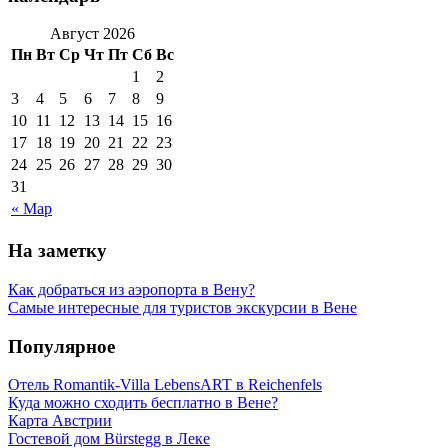
Август 2026
Пн
Вт
Ср
Чт
Пт
Сб
Вс
1
2
3
4
5
6
7
8
9
10
11
12
13
14
15
16
17
18
19
20
21
22
23
24
25
26
27
28
29
30
31
« Мар
На заметку
Как добраться из аэропорта в Вену?
Самые интересные для туристов экскурсии в Вене
Популярное
Отель Romantik-Villa LebensART в Reichenfels
Куда можно сходить бесплатно в Вене?
Карта Австрии
Гостевой дом Bürstegg в Леке