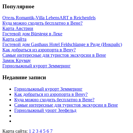
Популярное
Отель Romantik-Villa LebensART в Reichenfels
Куда можно сходить бесплатно в Вене?
Карта Австрии
Гостевой дом Bürstegg в Леке
Карта сайта
Гостевой дом Gasthaus Hotel Feldschlange в Риде (Инкрайс)
Как добраться из аэропорта в Вену?
Самые интересные для туристов экскурсии в Вене
Замок Крумау
Горнолыжный курорт Земмеринг
Недавние записи
Горнолыжный курорт Земмеринг
Как добраться из аэропорта в Вену?
Куда можно сходить бесплатно в Вене?
Самые интересные для туристов экскурсии в Вене
Горнолыжный урорт Зеефельд
Карта сайта:
1
2
3
4
5
6
7