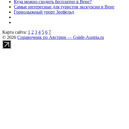
Куда можно сходить бесплатно в Вене?
Самые интересные для туристов экскурсии в Вене
Горнолыжный урорт Зеефельд
Карта сайта:
1
2
3
4
5
6
7
© 2026
Справочник по Австрии — Guide-Austria.ru