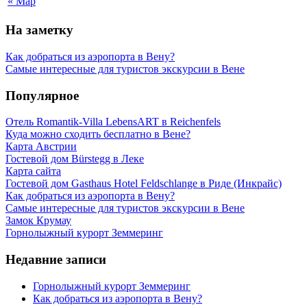
« Мар
На заметку
Как добраться из аэропорта в Вену?
Самые интересные для туристов экскурсии в Вене
Популярное
Отель Romantik-Villa LebensART в Reichenfels
Куда можно сходить бесплатно в Вене?
Карта Австрии
Гостевой дом Bürstegg в Леке
Карта сайта
Гостевой дом Gasthaus Hotel Feldschlange в Риде (Инкрайс)
Как добраться из аэропорта в Вену?
Самые интересные для туристов экскурсии в Вене
Замок Крумау
Горнолыжный курорт Земмеринг
Недавние записи
Горнолыжный курорт Земмеринг
Как добраться из аэропорта в Вену?