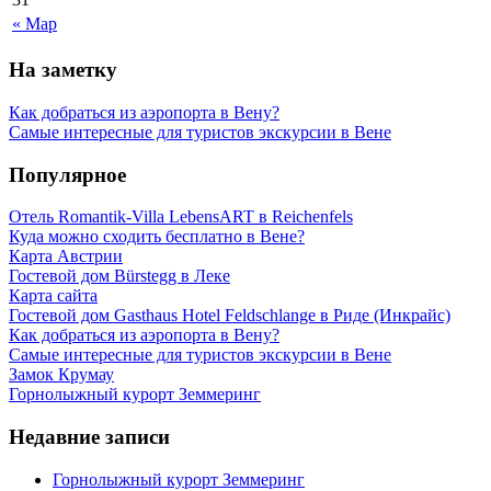
« Мар
На заметку
Как добраться из аэропорта в Вену?
Самые интересные для туристов экскурсии в Вене
Популярное
Отель Romantik-Villa LebensART в Reichenfels
Куда можно сходить бесплатно в Вене?
Карта Австрии
Гостевой дом Bürstegg в Леке
Карта сайта
Гостевой дом Gasthaus Hotel Feldschlange в Риде (Инкрайс)
Как добраться из аэропорта в Вену?
Самые интересные для туристов экскурсии в Вене
Замок Крумау
Горнолыжный курорт Земмеринг
Недавние записи
Горнолыжный курорт Земмеринг