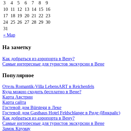
3
4
5
6
7
8
9
10
11
12
13
14
15
16
17
18
19
20
21
22
23
24
25
26
27
28
29
30
31
« Мар
На заметку
Как добраться из аэропорта в Вену?
Самые интересные для туристов экскурсии в Вене
Популярное
Отель Romantik-Villa LebensART в Reichenfels
Куда можно сходить бесплатно в Вене?
Карта Австрии
Карта сайта
Гостевой дом Bürstegg в Леке
Гостевой дом Gasthaus Hotel Feldschlange в Риде (Инкрайс)
Как добраться из аэропорта в Вену?
Самые интересные для туристов экскурсии в Вене
Замок Крумау