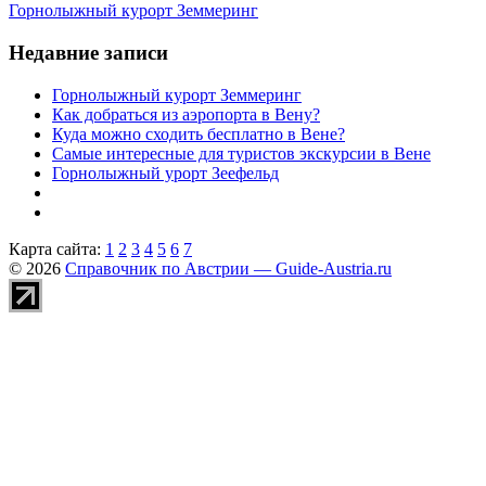
Горнолыжный курорт Земмеринг
Недавние записи
Горнолыжный курорт Земмеринг
Как добраться из аэропорта в Вену?
Куда можно сходить бесплатно в Вене?
Самые интересные для туристов экскурсии в Вене
Горнолыжный урорт Зеефельд
Карта сайта:
1
2
3
4
5
6
7
© 2026
Справочник по Австрии — Guide-Austria.ru