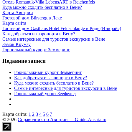
Отель Romantik-Villa LebensART в Reichenfels
Куда можно сходить бесплатно в Вене?
Карта Австрии
Гостевой дом Bürstegg в Леке
Карта сайта
Гостевой дом Gasthaus Hotel Feldschlange в Риде (Инкрайс)
Как добраться из аэропорта в Вену?
Самые интересные для туристов экскурсии в Вене
Замок Крумау
Горнолыжный курорт Земмеринг
Недавние записи
Горнолыжный курорт Земмеринг
Как добраться из аэропорта в Вену?
Куда можно сходить бесплатно в Вене?
Самые интересные для туристов экскурсии в Вене
Горнолыжный урорт Зеефельд
Карта сайта:
1
2
3
4
5
6
7
© 2026
Справочник по Австрии — Guide-Austria.ru