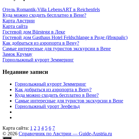
Отель Romantik-Villa LebensART в Reichenfels
Куда можно сходить бесплатно в Вене?
Карта Австрии
Карта сайта
Гостевой дом Bürstegg в Леке
Гостевой дом Gasthaus Hotel Feldschlange в Риде (Инкрайс)
Как добраться из аэропорта в Вену?
Самые интересные для туристов экскурсии в Вене
Замок Крумау
Горнолыжный курорт Земмеринг
Недавние записи
Горнолыжный курорт Земмеринг
Как добраться из аэропорта в Вену?
Куда можно сходить бесплатно в Вене?
Самые интересные для туристов экскурсии в Вене
Горнолыжный урорт Зеефельд
Карта сайта:
1
2
3
4
5
6
7
© 2026
Справочник по Австрии — Guide-Austria.ru