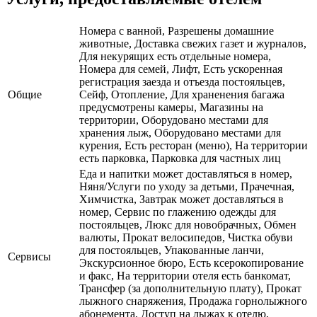
Номера с ванной, Разрешены домашние
животные, Доставка свежих газет и журналов,
Для некурящих есть отдельные номера,
Номера для семей, Лифт, Есть ускоренная
регистрация заезда и отъезда постояльцев,
Общие
Сейф, Отопление, Для храненения багажа
предусмотрены камеры, Магазины на
территории, Оборудовано местами для
хранения лыж, Оборудовано местами для
курения, Есть ресторан (меню), На территории
есть парковка, Парковка для частных лиц
Еда и напитки может доставляться в номер,
Няня/Услуги по уходу за детьми, Прачечная,
Химчистка, Завтрак может доставляться в
номер, Сервис по глажению одежды для
постояльцев, Люкс для новобрачных, Обмен
валюты, Прокат велосипедов, Чистка обуви
для постояльцев, Упакованные ланчи,
Сервисы
Экскурсионное бюро, Есть ксерокопирование
и факс, На территории отеля есть банкомат,
Трансфер (за дополнительную плату), Прокат
лыжного снаряжения, Продажа горнолыжного
абонемента, Доступ на лыжах к отелю,