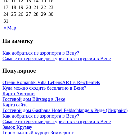
10
11
12
13
14
15
16
17
18
19
20
21
22
23
24
25
26
27
28
29
30
31
« Мар
На заметку
Как добраться из аэропорта в Вену?
Самые интересные для туристов экскурсии в Вене
Популярное
Отель Romantik-Villa LebensART в Reichenfels
Куда можно сходить бесплатно в Вене?
Карта Австрии
Гостевой дом Bürstegg в Леке
Карта сайта
Гостевой дом Gasthaus Hotel Feldschlange в Риде (Инкрайс)
Как добраться из аэропорта в Вену?
Самые интересные для туристов экскурсии в Вене
Замок Крумау
Горнолыжный курорт Земмеринг