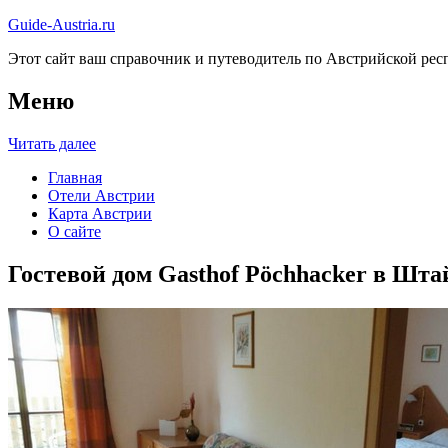
Guide-Austria.ru
Этот сайт ваш справочник и путеводитель по Австрийской респ
Меню
Читать далее
Главная
Отели Австрии
Карта Австрии
О сайте
Гостевой дом Gasthof Pöchhacker в Шта