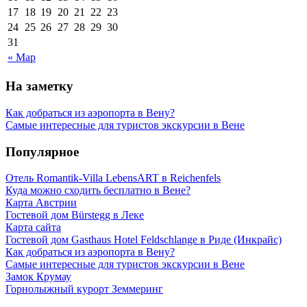
17
18
19
20
21
22
23
24
25
26
27
28
29
30
31
« Мар
На заметку
Как добраться из аэропорта в Вену?
Самые интересные для туристов экскурсии в Вене
Популярное
Отель Romantik-Villa LebensART в Reichenfels
Куда можно сходить бесплатно в Вене?
Карта Австрии
Гостевой дом Bürstegg в Леке
Карта сайта
Гостевой дом Gasthaus Hotel Feldschlange в Риде (Инкрайс)
Как добраться из аэропорта в Вену?
Самые интересные для туристов экскурсии в Вене
Замок Крумау
Горнолыжный курорт Земмеринг