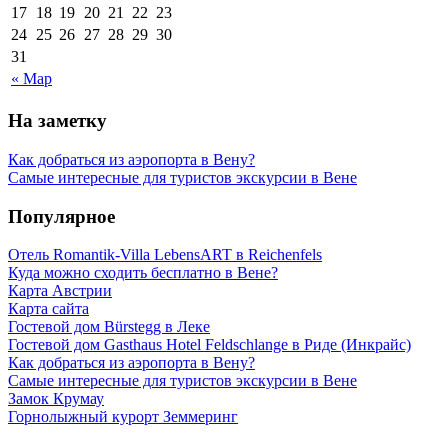
17
18
19
20
21
22
23
24
25
26
27
28
29
30
31
« Мар
На заметку
Как добраться из аэропорта в Вену?
Самые интересные для туристов экскурсии в Вене
Популярное
Отель Romantik-Villa LebensART в Reichenfels
Куда можно сходить бесплатно в Вене?
Карта Австрии
Карта сайта
Гостевой дом Bürstegg в Леке
Гостевой дом Gasthaus Hotel Feldschlange в Риде (Инкрайс)
Как добраться из аэропорта в Вену?
Самые интересные для туристов экскурсии в Вене
Замок Крумау
Горнолыжный курорт Земмеринг