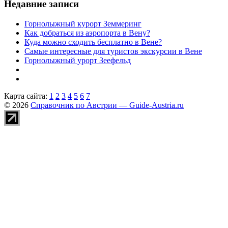
Недавние записи
Горнолыжный курорт Земмеринг
Как добраться из аэропорта в Вену?
Куда можно сходить бесплатно в Вене?
Самые интересные для туристов экскурсии в Вене
Горнолыжный урорт Зеефельд
Карта сайта:
1
2
3
4
5
6
7
© 2026
Справочник по Австрии — Guide-Austria.ru