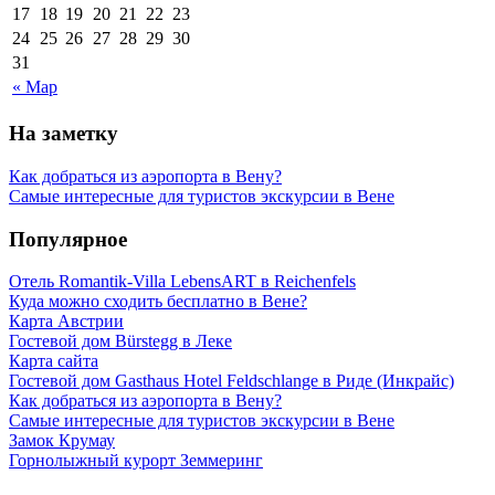
17
18
19
20
21
22
23
24
25
26
27
28
29
30
31
« Мар
На заметку
Как добраться из аэропорта в Вену?
Самые интересные для туристов экскурсии в Вене
Популярное
Отель Romantik-Villa LebensART в Reichenfels
Куда можно сходить бесплатно в Вене?
Карта Австрии
Гостевой дом Bürstegg в Леке
Карта сайта
Гостевой дом Gasthaus Hotel Feldschlange в Риде (Инкрайс)
Как добраться из аэропорта в Вену?
Самые интересные для туристов экскурсии в Вене
Замок Крумау
Горнолыжный курорт Земмеринг