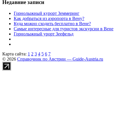
Недавние записи
Горнолыжный курорт Земмеринг
Как добраться из аэропорта в Вену?
Куда можно сходить бесплатно в Вене?
Самые интересные для туристов экскурсии в Вене
Горнолыжный урорт Зеефельд
Карта сайта:
1
2
3
4
5
6
7
© 2026
Справочник по Австрии — Guide-Austria.ru