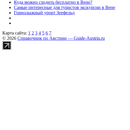
Куда можно сходить бесплатно в Вене?
Самые интересные для туристов экскурсии в Вене
Горнолыжный урорт Зеефельд
Карта сайта:
1
2
3
4
5
6
7
© 2026
Справочник по Австрии — Guide-Austria.ru