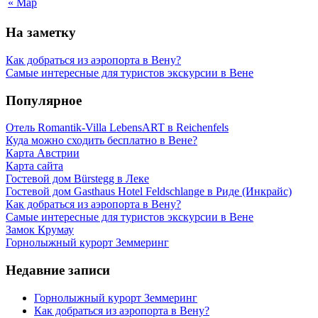
« Мар
На заметку
Как добраться из аэропорта в Вену?
Самые интересные для туристов экскурсии в Вене
Популярное
Отель Romantik-Villa LebensART в Reichenfels
Куда можно сходить бесплатно в Вене?
Карта Австрии
Карта сайта
Гостевой дом Bürstegg в Леке
Гостевой дом Gasthaus Hotel Feldschlange в Риде (Инкрайс)
Как добраться из аэропорта в Вену?
Самые интересные для туристов экскурсии в Вене
Замок Крумау
Горнолыжный курорт Земмеринг
Недавние записи
Горнолыжный курорт Земмеринг
Как добраться из аэропорта в Вену?