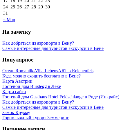
17
18
19
20
21
22
23
24
25
26
27
28
29
30
31
« Мар
На заметку
Как добраться из аэропорта в Вену?
Самые интересные для туристов экскурсии в Вене
Популярное
Отель Romantik-Villa LebensART в Reichenfels
Куда можно сходить бесплатно в Вене?
Карта Австрии
Гостевой дом Bürstegg в Леке
Карта сайта
Гостевой дом Gasthaus Hotel Feldschlange в Риде (Инкрайс)
Как добраться из аэропорта в Вену?
Самые интересные для туристов экскурсии в Вене
Замок Крумау
Горнолыжный курорт Земмеринг
Недавние записи