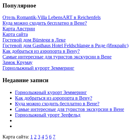
Популярное
Отель Romantik-Villa LebensART в Reichenfels
Куда можно сходить бесплатно в Вене?
Карта Австрии
Карта сайта
Гостевой дом Bürstegg в Леке
Гостевой дом Gasthaus Hotel Feldschlange в Риде (Инкрайс)
Как добраться из аэропорта в Вену?
Самые интересные для туристов экскурсии в Вене
Замок Крумау
Горнолыжный курорт Земмеринг
Недавние записи
Горнолыжный курорт Земмеринг
Как добраться из аэропорта в Вену?
Куда можно сходить бесплатно в Вене?
Самые интересные для туристов экскурсии в Вене
Горнолыжный урорт Зеефельд
Карта сайта:
1
2
3
4
5
6
7