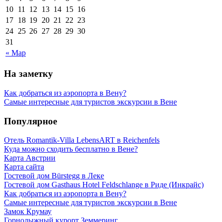
10
11
12
13
14
15
16
17
18
19
20
21
22
23
24
25
26
27
28
29
30
31
« Мар
На заметку
Как добраться из аэропорта в Вену?
Самые интересные для туристов экскурсии в Вене
Популярное
Отель Romantik-Villa LebensART в Reichenfels
Куда можно сходить бесплатно в Вене?
Карта Австрии
Карта сайта
Гостевой дом Bürstegg в Леке
Гостевой дом Gasthaus Hotel Feldschlange в Риде (Инкрайс)
Как добраться из аэропорта в Вену?
Самые интересные для туристов экскурсии в Вене
Замок Крумау
Горнолыжный курорт Земмеринг