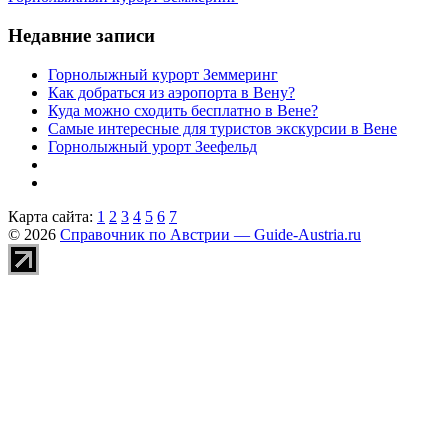
Недавние записи
Горнолыжный курорт Земмеринг
Как добраться из аэропорта в Вену?
Куда можно сходить бесплатно в Вене?
Самые интересные для туристов экскурсии в Вене
Горнолыжный урорт Зеефельд
Карта сайта:
1
2
3
4
5
6
7
© 2026
Справочник по Австрии — Guide-Austria.ru