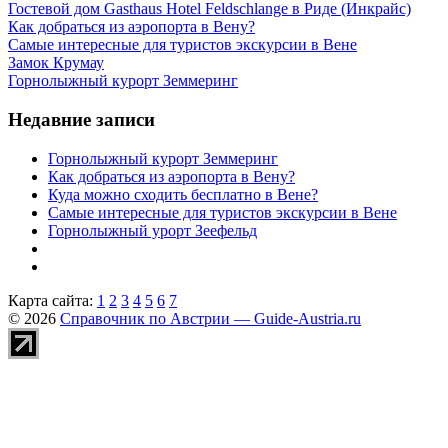
Гостевой дом Gasthaus Hotel Feldschlange в Риде (Инкрайс)
Как добраться из аэропорта в Вену?
Самые интересные для туристов экскурсии в Вене
Замок Крумау
Горнолыжный курорт Земмеринг
Недавние записи
Горнолыжный курорт Земмеринг
Как добраться из аэропорта в Вену?
Куда можно сходить бесплатно в Вене?
Самые интересные для туристов экскурсии в Вене
Горнолыжный урорт Зеефельд
Карта сайта:
1
2
3
4
5
6
7
© 2026
Справочник по Австрии — Guide-Austria.ru