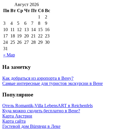
Август 2026
Пн
Вт
Ср
Чт
Пт
Сб
Вс
1
2
3
4
5
6
7
8
9
10
11
12
13
14
15
16
17
18
19
20
21
22
23
24
25
26
27
28
29
30
31
« Мар
На заметку
Как добраться из аэропорта в Вену?
Самые интересные для туристов экскурсии в Вене
Популярное
Отель Romantik-Villa LebensART в Reichenfels
Куда можно сходить бесплатно в Вене?
Карта Австрии
Карта сайта
Гостевой дом Bürstegg в Леке