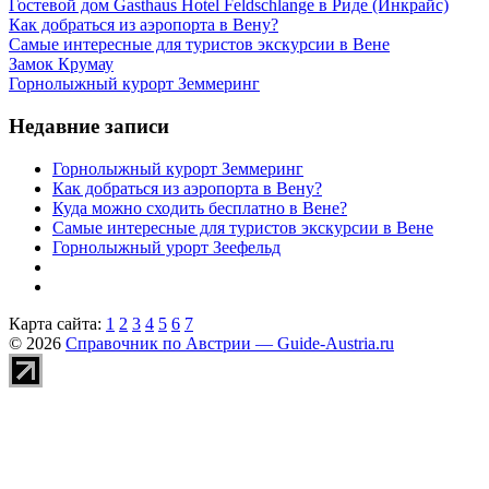
Гостевой дом Gasthaus Hotel Feldschlange в Риде (Инкрайс)
Как добраться из аэропорта в Вену?
Самые интересные для туристов экскурсии в Вене
Замок Крумау
Горнолыжный курорт Земмеринг
Недавние записи
Горнолыжный курорт Земмеринг
Как добраться из аэропорта в Вену?
Куда можно сходить бесплатно в Вене?
Самые интересные для туристов экскурсии в Вене
Горнолыжный урорт Зеефельд
Карта сайта:
1
2
3
4
5
6
7
© 2026
Справочник по Австрии — Guide-Austria.ru