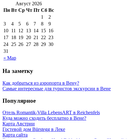
Август 2026
Пн
Вт
Ср
Чт
Пт
Сб
Вс
1
2
3
4
5
6
7
8
9
10
11
12
13
14
15
16
17
18
19
20
21
22
23
24
25
26
27
28
29
30
31
« Мар
На заметку
Как добраться из аэропорта в Вену?
Самые интересные для туристов экскурсии в Вене
Популярное
Отель Romantik-Villa LebensART в Reichenfels
Куда можно сходить бесплатно в Вене?
Карта Австрии
Гостевой дом Bürstegg в Леке
Карта сайта