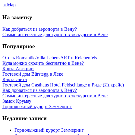
« Мар
На заметку
Как добраться из аэропорта в Вену?
Самые интересные для туристов экскурсии в Вене
Популярное
Отель Romantik-Villa LebensART в Reichenfels
Куда можно сходить бесплатно в Вене?
Карта Австрии
Гостевой дом Bürstegg в Леке
Карта сайта
Гостевой дом Gasthaus Hotel Feldschlange в Риде (Инкрайс)
Как добраться из аэропорта в Вену?
Самые интересные для туристов экскурсии в Вене
Замок Крумау
Горнолыжный курорт Земмеринг
Недавние записи
Горнолыжный курорт Земмеринг