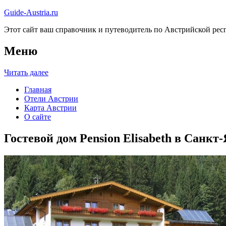
Guide-Austria.ru
Этот сайт ваш справочник и путеводитель по Австрийской респ
Меню
Читать далее
Главная
Отели Австрии
Карта Австрии
О сайте
Гостевой дом Pension Elisabeth в Санкт