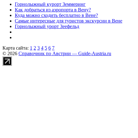
Горнолыжный курорт Земмеринг
Как добраться из аэропорта в Вену?
Куда можно сходить бесплатно в Вене?
Самые интересные для туристов экскурсии в Вене
Горнолыжный урорт Зеефельд
Карта сайта:
1
2
3
4
5
6
7
© 2026
Справочник по Австрии — Guide-Austria.ru