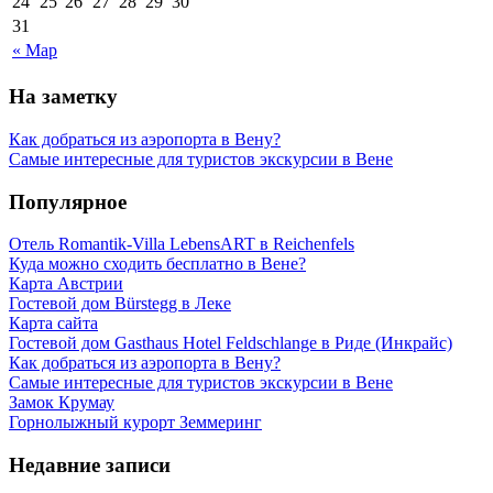
24
25
26
27
28
29
30
31
« Мар
На заметку
Как добраться из аэропорта в Вену?
Самые интересные для туристов экскурсии в Вене
Популярное
Отель Romantik-Villa LebensART в Reichenfels
Куда можно сходить бесплатно в Вене?
Карта Австрии
Гостевой дом Bürstegg в Леке
Карта сайта
Гостевой дом Gasthaus Hotel Feldschlange в Риде (Инкрайс)
Как добраться из аэропорта в Вену?
Самые интересные для туристов экскурсии в Вене
Замок Крумау
Горнолыжный курорт Земмеринг
Недавние записи