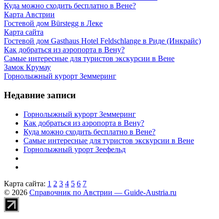
Куда можно сходить бесплатно в Вене?
Карта Австрии
Гостевой дом Bürstegg в Леке
Карта сайта
Гостевой дом Gasthaus Hotel Feldschlange в Риде (Инкрайс)
Как добраться из аэропорта в Вену?
Самые интересные для туристов экскурсии в Вене
Замок Крумау
Горнолыжный курорт Земмеринг
Недавние записи
Горнолыжный курорт Земмеринг
Как добраться из аэропорта в Вену?
Куда можно сходить бесплатно в Вене?
Самые интересные для туристов экскурсии в Вене
Горнолыжный урорт Зеефельд
Карта сайта:
1
2
3
4
5
6
7
© 2026
Справочник по Австрии — Guide-Austria.ru