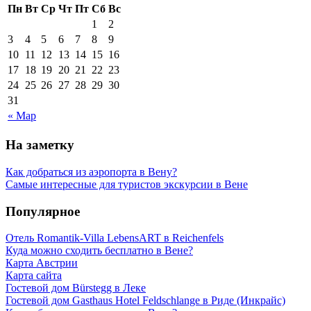
Пн
Вт
Ср
Чт
Пт
Сб
Вс
1
2
3
4
5
6
7
8
9
10
11
12
13
14
15
16
17
18
19
20
21
22
23
24
25
26
27
28
29
30
31
« Мар
На заметку
Как добраться из аэропорта в Вену?
Самые интересные для туристов экскурсии в Вене
Популярное
Отель Romantik-Villa LebensART в Reichenfels
Куда можно сходить бесплатно в Вене?
Карта Австрии
Карта сайта
Гостевой дом Bürstegg в Леке
Гостевой дом Gasthaus Hotel Feldschlange в Риде (Инкрайс)