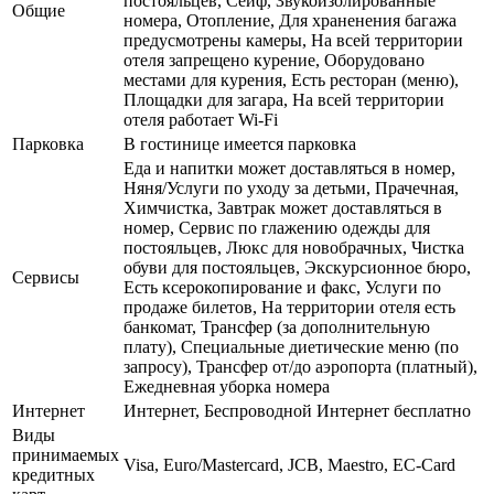
постояльцев, Сейф, Звукоизолированные
Общие
номера, Отопление, Для храненения багажа
предусмотрены камеры, На всей территории
отеля запрещено курение, Оборудовано
местами для курения, Есть ресторан (меню),
Площадки для загара, На всей территории
отеля работает Wi-Fi
Парковка
В гостинице имеется парковка
Еда и напитки может доставляться в номер,
Няня/Услуги по уходу за детьми, Прачечная,
Химчистка, Завтрак может доставляться в
номер, Сервис по глажению одежды для
постояльцев, Люкс для новобрачных, Чистка
обуви для постояльцев, Экскурсионное бюро,
Сервисы
Есть ксерокопирование и факс, Услуги по
продаже билетов, На территории отеля есть
банкомат, Трансфер (за дополнительную
плату), Специальные диетические меню (по
запросу), Трансфер от/до аэропорта (платный),
Ежедневная уборка номера
Интернет
Интернет, Беспроводной Интернет бесплатно
Виды
принимаемых
Visa, Euro/Mastercard, JCB, Maestro, EC-Card
кредитных