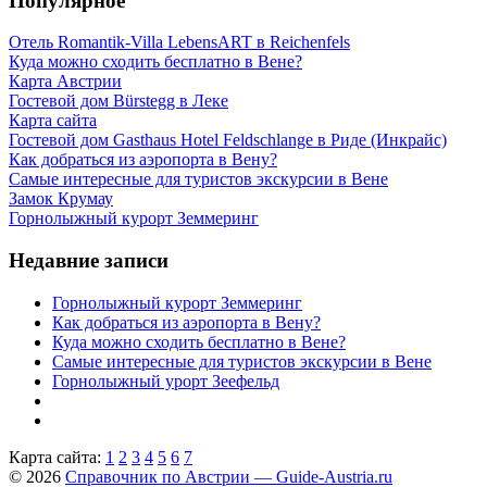
Популярное
Отель Romantik-Villa LebensART в Reichenfels
Куда можно сходить бесплатно в Вене?
Карта Австрии
Гостевой дом Bürstegg в Леке
Карта сайта
Гостевой дом Gasthaus Hotel Feldschlange в Риде (Инкрайс)
Как добраться из аэропорта в Вену?
Самые интересные для туристов экскурсии в Вене
Замок Крумау
Горнолыжный курорт Земмеринг
Недавние записи
Горнолыжный курорт Земмеринг
Как добраться из аэропорта в Вену?
Куда можно сходить бесплатно в Вене?
Самые интересные для туристов экскурсии в Вене
Горнолыжный урорт Зеефельд
Карта сайта:
1
2
3
4
5
6
7
© 2026
Справочник по Австрии — Guide-Austria.ru