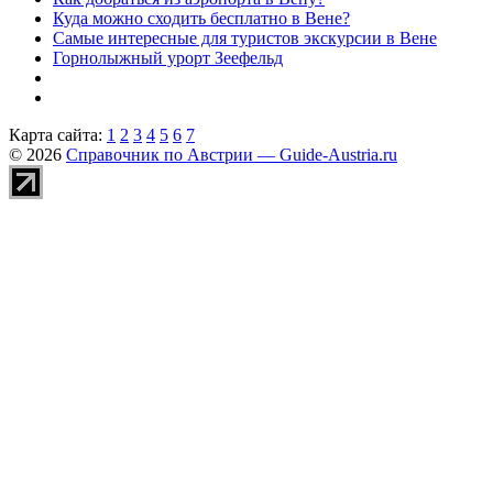
Куда можно сходить бесплатно в Вене?
Самые интересные для туристов экскурсии в Вене
Горнолыжный урорт Зеефельд
Карта сайта:
1
2
3
4
5
6
7
© 2026
Справочник по Австрии — Guide-Austria.ru