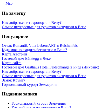
« Мар
На заметку
Как добраться из аэропорта в Вену?
Самые интересные для туристов экскурсии в Вене
Популярное
Отель Romantik-Villa LebensART в Reichenfels
Куда можно сходить бесплатно в Вене?
Карта Австрии
Гостевой дом Bürstegg в Леке
Карта сайта
Гостевой дом Gasthaus Hotel Feldschlange в Риде (Инкрайс)
Как добраться из аэропорта в Вену?
Самые интересные для туристов экскурсии в Вене
Замок Крумау
Горнолыжный курорт Земмеринг
Недавние записи
Горнолыжный курорт Земмеринг
Как добраться из аэропорта в Вену?