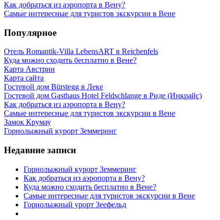
Как добраться из аэропорта в Вену?
Самые интересные для туристов экскурсии в Вене
Популярное
Отель Romantik-Villa LebensART в Reichenfels
Куда можно сходить бесплатно в Вене?
Карта Австрии
Карта сайта
Гостевой дом Bürstegg в Леке
Гостевой дом Gasthaus Hotel Feldschlange в Риде (Инкрайс)
Как добраться из аэропорта в Вену?
Самые интересные для туристов экскурсии в Вене
Замок Крумау
Горнолыжный курорт Земмеринг
Недавние записи
Горнолыжный курорт Земмеринг
Как добраться из аэропорта в Вену?
Куда можно сходить бесплатно в Вене?
Самые интересные для туристов экскурсии в Вене
Горнолыжный урорт Зеефельд