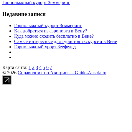
Горнолыжный курорт Земмеринг
Недавние записи
Горнолыжный курорт Земмеринг
Как добраться из аэропорта в Вену?
Куда можно сходить бесплатно в Вене?
Самые интересные для туристов экскурсии в Вене
Горнолыжный урорт Зеефельд
Карта сайта:
1
2
3
4
5
6
7
© 2026
Справочник по Австрии — Guide-Austria.ru