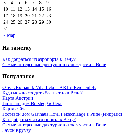
3
4
5
6
7
8
9
10
11
12
13
14
15
16
17
18
19
20
21
22
23
24
25
26
27
28
29
30
31
« Мар
На заметку
Как добраться из аэропорта в Вену?
Самые интересные для туристов экскурсии в Вене
Популярное
Отель Romantik-Villa LebensART в Reichenfels
Куда можно сходить бесплатно в Вене?
Карта Австрии
Гостевой дом Bürstegg в Леке
Карта сайта
Гостевой дом Gasthaus Hotel Feldschlange в Риде (Инкрайс)
Как добраться из аэропорта в Вену?
Самые интересные для туристов экскурсии в Вене
Замок Крумау