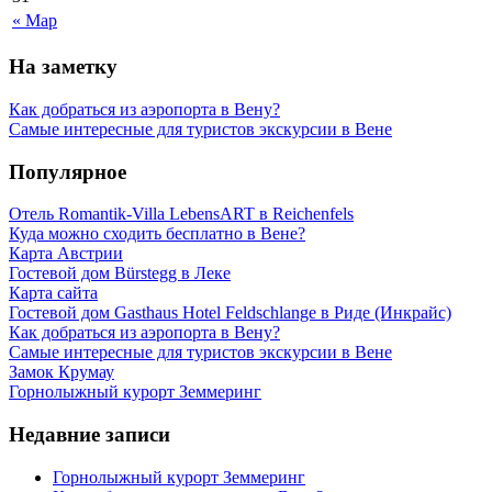
« Мар
На заметку
Как добраться из аэропорта в Вену?
Самые интересные для туристов экскурсии в Вене
Популярное
Отель Romantik-Villa LebensART в Reichenfels
Куда можно сходить бесплатно в Вене?
Карта Австрии
Гостевой дом Bürstegg в Леке
Карта сайта
Гостевой дом Gasthaus Hotel Feldschlange в Риде (Инкрайс)
Как добраться из аэропорта в Вену?
Самые интересные для туристов экскурсии в Вене
Замок Крумау
Горнолыжный курорт Земмеринг
Недавние записи
Горнолыжный курорт Земмеринг