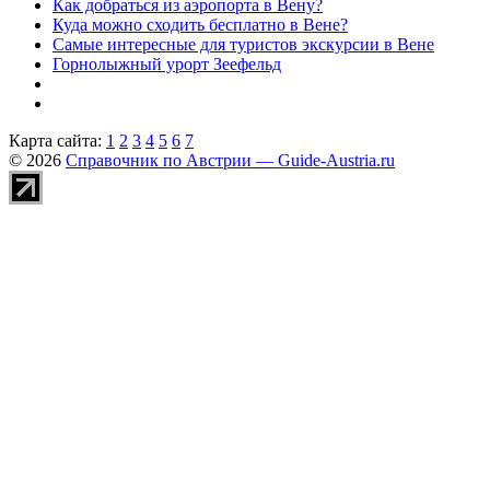
Как добраться из аэропорта в Вену?
Куда можно сходить бесплатно в Вене?
Самые интересные для туристов экскурсии в Вене
Горнолыжный урорт Зеефельд
Карта сайта:
1
2
3
4
5
6
7
© 2026
Справочник по Австрии — Guide-Austria.ru