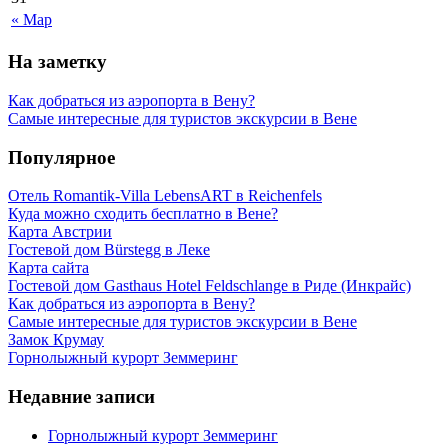
« Мар
На заметку
Как добраться из аэропорта в Вену?
Самые интересные для туристов экскурсии в Вене
Популярное
Отель Romantik-Villa LebensART в Reichenfels
Куда можно сходить бесплатно в Вене?
Карта Австрии
Гостевой дом Bürstegg в Леке
Карта сайта
Гостевой дом Gasthaus Hotel Feldschlange в Риде (Инкрайс)
Как добраться из аэропорта в Вену?
Самые интересные для туристов экскурсии в Вене
Замок Крумау
Горнолыжный курорт Земмеринг
Недавние записи
Горнолыжный курорт Земмеринг