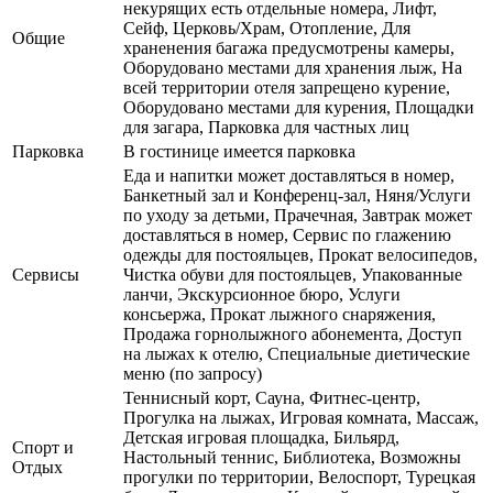
некурящих есть отдельные номера, Лифт,
Сейф, Церковь/Храм, Отопление, Для
Общие
храненения багажа предусмотрены камеры,
Оборудовано местами для хранения лыж, На
всей территории отеля запрещено курение,
Оборудовано местами для курения, Площадки
для загара, Парковка для частных лиц
Парковка
В гостинице имеется парковка
Еда и напитки может доставляться в номер,
Банкетный зал и Конференц-зал, Няня/Услуги
по уходу за детьми, Прачечная, Завтрак может
доставляться в номер, Сервис по глажению
одежды для постояльцев, Прокат велосипедов,
Сервисы
Чистка обуви для постояльцев, Упакованные
ланчи, Экскурсионное бюро, Услуги
консьержа, Прокат лыжного снаряжения,
Продажа горнолыжного абонемента, Доступ
на лыжах к отелю, Специальные диетические
меню (по запросу)
Теннисный корт, Сауна, Фитнес-центр,
Прогулка на лыжах, Игровая комната, Массаж,
Детская игровая площадка, Бильярд,
Спорт и
Настольный теннис, Библиотека, Возможны
Отдых
прогулки по территории, Велоспорт, Турецкая