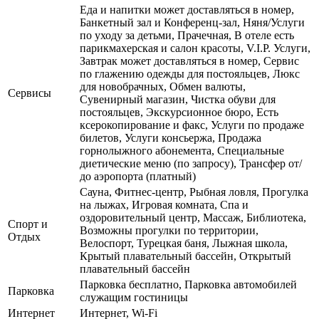
Еда и напитки может доставляться в номер,
Банкетный зал и Конференц-зал, Няня/Услуги
по уходу за детьми, Прачечная, В отеле есть
парикмахерская и салон красоты, V.I.P. Услуги,
Завтрак может доставляться в номер, Сервис
по глажению одежды для постояльцев, Люкс
для новобрачных, Обмен валюты,
Сервисы
Сувенирный магазин, Чистка обуви для
постояльцев, Экскурсионное бюро, Есть
ксерокопирование и факс, Услуги по продаже
билетов, Услуги консьержа, Продажа
горнолыжного абонемента, Специальные
диетические меню (по запросу), Трансфер от/
до аэропорта (платный)
Сауна, Фитнес-центр, Рыбная ловля, Прогулка
на лыжах, Игровая комната, Спа и
оздоровительный центр, Массаж, Библиотека,
Спорт и
Возможны прогулки по территории,
Отдых
Велоспорт, Турецкая баня, Лыжная школа,
Крытый плавательный бассейн, Открытый
плавательный бассейн
Парковка бесплатно, Парковка автомобилей
Парковка
служащим гостиницы
Интернет
Интернет, Wi-Fi