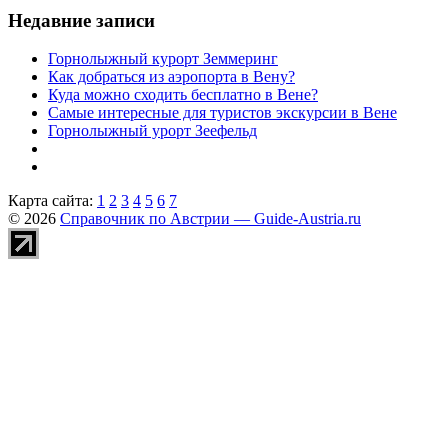
Недавние записи
Горнолыжный курорт Земмеринг
Как добраться из аэропорта в Вену?
Куда можно сходить бесплатно в Вене?
Самые интересные для туристов экскурсии в Вене
Горнолыжный урорт Зеефельд
Карта сайта:
1
2
3
4
5
6
7
© 2026
Справочник по Австрии — Guide-Austria.ru