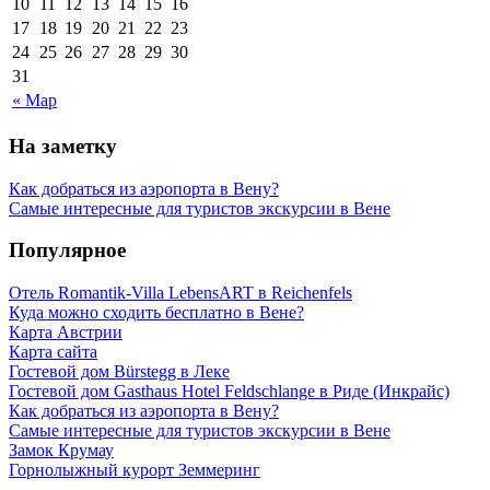
10
11
12
13
14
15
16
17
18
19
20
21
22
23
24
25
26
27
28
29
30
31
« Мар
На заметку
Как добраться из аэропорта в Вену?
Самые интересные для туристов экскурсии в Вене
Популярное
Отель Romantik-Villa LebensART в Reichenfels
Куда можно сходить бесплатно в Вене?
Карта Австрии
Карта сайта
Гостевой дом Bürstegg в Леке
Гостевой дом Gasthaus Hotel Feldschlange в Риде (Инкрайс)
Как добраться из аэропорта в Вену?
Самые интересные для туристов экскурсии в Вене
Замок Крумау
Горнолыжный курорт Земмеринг