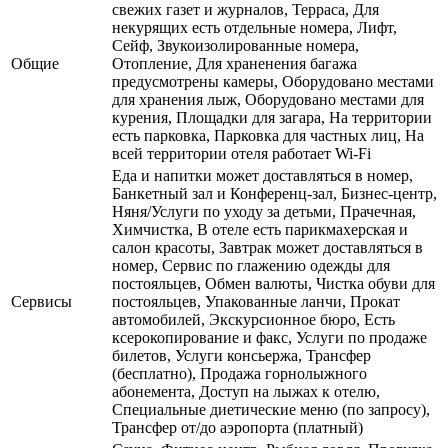
свежих газет и журналов, Терраса, Для
некурящих есть отдельные номера, Лифт,
Сейф, Звукоизолированные номера,
Общие
Отопление, Для храненения багажа
предусмотрены камеры, Оборудовано местами
для хранения лыж, Оборудовано местами для
курения, Площадки для загара, На территории
есть парковка, Парковка для частных лиц, На
всей территории отеля работает Wi-Fi
Еда и напитки может доставляться в номер,
Банкетный зал и Конференц-зал, Бизнес-центр,
Няня/Услуги по уходу за детьми, Прачечная,
Химчистка, В отеле есть парикмахерская и
салон красоты, Завтрак может доставляться в
номер, Сервис по глажению одежды для
постояльцев, Обмен валюты, Чистка обуви для
Сервисы
постояльцев, Упакованные ланчи, Прокат
автомобилей, Экскурсионное бюро, Есть
ксерокопирование и факс, Услуги по продаже
билетов, Услуги консьержа, Трансфер
(бесплатно), Продажа горнолыжного
абонемента, Доступ на лыжах к отелю,
Специальные диетические меню (по запросу),
Трансфер от/до аэропорта (платный)