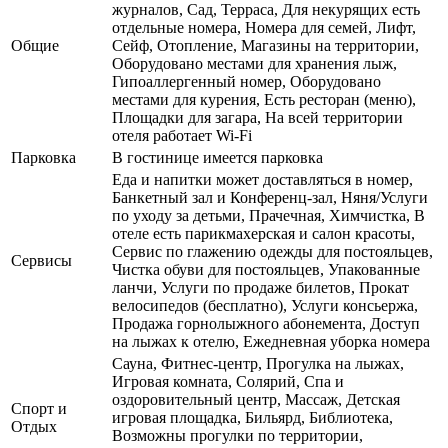
журналов, Сад, Терраса, Для некурящих есть
отдельные номера, Номера для семей, Лифт,
Общие
Сейф, Отопление, Магазины на территории,
Оборудовано местами для хранения лыж,
Гипоаллергенный номер, Оборудовано
местами для курения, Есть ресторан (меню),
Площадки для загара, На всей территории
отеля работает Wi-Fi
Парковка
В гостинице имеется парковка
Еда и напитки может доставляться в номер,
Банкетный зал и Конференц-зал, Няня/Услуги
по уходу за детьми, Прачечная, Химчистка, В
отеле есть парикмахерская и салон красоты,
Сервис по глажению одежды для постояльцев,
Сервисы
Чистка обуви для постояльцев, Упакованные
ланчи, Услуги по продаже билетов, Прокат
велосипедов (бесплатно), Услуги консьержа,
Продажа горнолыжного абонемента, Доступ
на лыжах к отелю, Ежедневная уборка номера
Сауна, Фитнес-центр, Прогулка на лыжах,
Игровая комната, Солярий, Спа и
оздоровительный центр, Массаж, Детская
Спорт и
игровая площадка, Бильярд, Библиотека,
Отдых
Возможны прогулки по территории,