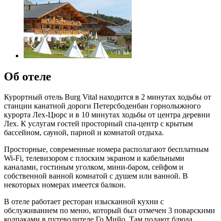
Об отеле
Курортный отель Burg Vital находится в 2 минутах ходьбы от
станции канатной дороги Петерсбоденбан горнолыжного
курорта Лех-Цюрс и в 10 минутах ходьбы от центра деревни
Лех. К услугам гостей просторный спа-центр с крытым
бассейном, сауной, парной и комнатой отдыха.
Просторные, современные номера располагают бесплатным
Wi-Fi, телевизором с плоским экраном и кабельными
каналами, гостиным уголком, мини-баром, сейфом и
собственной ванной комнатой с душем или ванной. В
некоторых номерах имеется балкон.
В отеле работает ресторан изысканной кухни с
обслуживанием по меню, который был отмечен 3 поварскими
колпаками в путеводителе Го Мийо. Там подают блюда