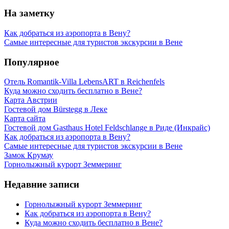
На заметку
Как добраться из аэропорта в Вену?
Самые интересные для туристов экскурсии в Вене
Популярное
Отель Romantik-Villa LebensART в Reichenfels
Куда можно сходить бесплатно в Вене?
Карта Австрии
Гостевой дом Bürstegg в Леке
Карта сайта
Гостевой дом Gasthaus Hotel Feldschlange в Риде (Инкрайс)
Как добраться из аэропорта в Вену?
Самые интересные для туристов экскурсии в Вене
Замок Крумау
Горнолыжный курорт Земмеринг
Недавние записи
Горнолыжный курорт Земмеринг
Как добраться из аэропорта в Вену?
Куда можно сходить бесплатно в Вене?