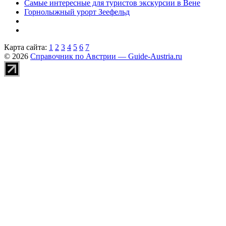
Самые интересные для туристов экскурсии в Вене
Горнолыжный урорт Зеефельд
Карта сайта:
1
2
3
4
5
6
7
© 2026
Справочник по Австрии — Guide-Austria.ru