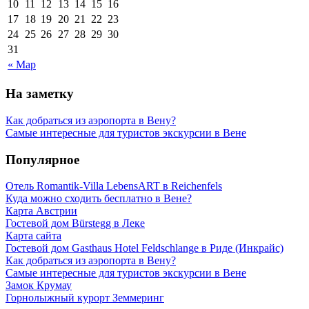
10
11
12
13
14
15
16
17
18
19
20
21
22
23
24
25
26
27
28
29
30
31
« Мар
На заметку
Как добраться из аэропорта в Вену?
Самые интересные для туристов экскурсии в Вене
Популярное
Отель Romantik-Villa LebensART в Reichenfels
Куда можно сходить бесплатно в Вене?
Карта Австрии
Гостевой дом Bürstegg в Леке
Карта сайта
Гостевой дом Gasthaus Hotel Feldschlange в Риде (Инкрайс)
Как добраться из аэропорта в Вену?
Самые интересные для туристов экскурсии в Вене
Замок Крумау
Горнолыжный курорт Земмеринг