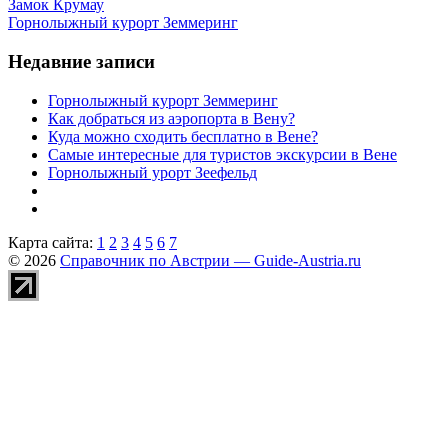
Замок Крумау
Горнолыжный курорт Земмеринг
Недавние записи
Горнолыжный курорт Земмеринг
Как добраться из аэропорта в Вену?
Куда можно сходить бесплатно в Вене?
Самые интересные для туристов экскурсии в Вене
Горнолыжный урорт Зеефельд
Карта сайта:
1
2
3
4
5
6
7
© 2026
Справочник по Австрии — Guide-Austria.ru