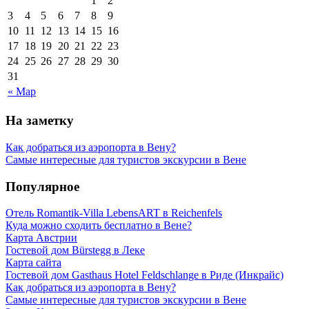
1
2
3
4
5
6
7
8
9
10
11
12
13
14
15
16
17
18
19
20
21
22
23
24
25
26
27
28
29
30
31
« Мар
На заметку
Как добраться из аэропорта в Вену?
Самые интересные для туристов экскурсии в Вене
Популярное
Отель Romantik-Villa LebensART в Reichenfels
Куда можно сходить бесплатно в Вене?
Карта Австрии
Гостевой дом Bürstegg в Леке
Карта сайта
Гостевой дом Gasthaus Hotel Feldschlange в Риде (Инкрайс)
Как добраться из аэропорта в Вену?
Самые интересные для туристов экскурсии в Вене