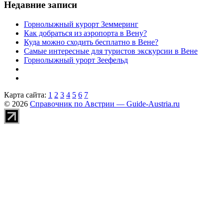
Недавние записи
Горнолыжный курорт Земмеринг
Как добраться из аэропорта в Вену?
Куда можно сходить бесплатно в Вене?
Самые интересные для туристов экскурсии в Вене
Горнолыжный урорт Зеефельд
Карта сайта:
1
2
3
4
5
6
7
© 2026
Справочник по Австрии — Guide-Austria.ru