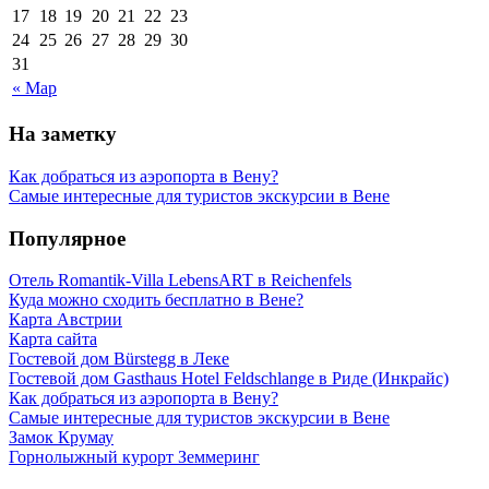
17
18
19
20
21
22
23
24
25
26
27
28
29
30
31
« Мар
На заметку
Как добраться из аэропорта в Вену?
Самые интересные для туристов экскурсии в Вене
Популярное
Отель Romantik-Villa LebensART в Reichenfels
Куда можно сходить бесплатно в Вене?
Карта Австрии
Карта сайта
Гостевой дом Bürstegg в Леке
Гостевой дом Gasthaus Hotel Feldschlange в Риде (Инкрайс)
Как добраться из аэропорта в Вену?
Самые интересные для туристов экскурсии в Вене
Замок Крумау
Горнолыжный курорт Земмеринг