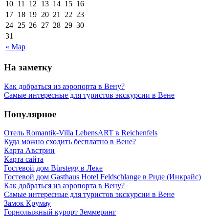
10
11
12
13
14
15
16
17
18
19
20
21
22
23
24
25
26
27
28
29
30
31
« Мар
На заметку
Как добраться из аэропорта в Вену?
Самые интересные для туристов экскурсии в Вене
Популярное
Отель Romantik-Villa LebensART в Reichenfels
Куда можно сходить бесплатно в Вене?
Карта Австрии
Карта сайта
Гостевой дом Bürstegg в Леке
Гостевой дом Gasthaus Hotel Feldschlange в Риде (Инкрайс)
Как добраться из аэропорта в Вену?
Самые интересные для туристов экскурсии в Вене
Замок Крумау
Горнолыжный курорт Земмеринг