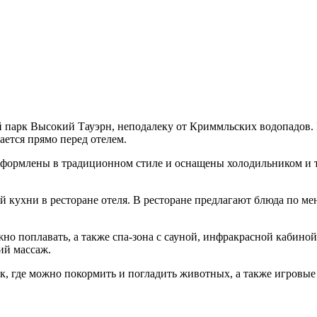
й парк Высокий Тауэрн, неподалеку от Криммльских водопадов. 
ется прямо перед отелем.
el оформлены в традиционном стиле и оснащены холодильником и
 кухни в ресторане отеля. В ресторане предлагают блюда по ме
можно поплавать, а также спа-зона с сауной, инфракрасной кабин
ий массаж.
рк, где можно покормить и погладить животных, а также игровые 