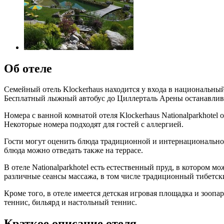
Об отеле
Семейный отель Klockerhaus находится у входа в национальны
Бесплатный лыжный автобус до Циллерталь Арены останавлива
Номера с ванной комнатой отеля Klockerhaus Nationalparkhot
Некоторые номера подходят для гостей с аллергией.
Гости могут оценить блюда традиционной и интернациональной
блюда можно отведать также на террасе.
В отеле Nationalparkhotel есть естественный пруд, в котором 
различные сеансы массажа, в том числе традиционный тибетск
Кроме того, в отеле имеется детская игровая площадка и зоопа
теннис, бильярд и настольный теннис.
Краткое описание отеля