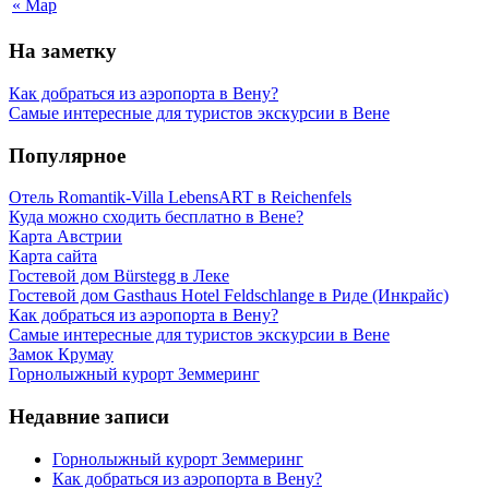
« Мар
На заметку
Как добраться из аэропорта в Вену?
Самые интересные для туристов экскурсии в Вене
Популярное
Отель Romantik-Villa LebensART в Reichenfels
Куда можно сходить бесплатно в Вене?
Карта Австрии
Карта сайта
Гостевой дом Bürstegg в Леке
Гостевой дом Gasthaus Hotel Feldschlange в Риде (Инкрайс)
Как добраться из аэропорта в Вену?
Самые интересные для туристов экскурсии в Вене
Замок Крумау
Горнолыжный курорт Земмеринг
Недавние записи
Горнолыжный курорт Земмеринг
Как добраться из аэропорта в Вену?