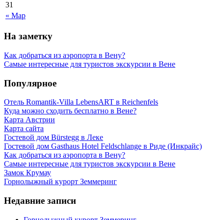
31
« Мар
На заметку
Как добраться из аэропорта в Вену?
Самые интересные для туристов экскурсии в Вене
Популярное
Отель Romantik-Villa LebensART в Reichenfels
Куда можно сходить бесплатно в Вене?
Карта Австрии
Карта сайта
Гостевой дом Bürstegg в Леке
Гостевой дом Gasthaus Hotel Feldschlange в Риде (Инкрайс)
Как добраться из аэропорта в Вену?
Самые интересные для туристов экскурсии в Вене
Замок Крумау
Горнолыжный курорт Земмеринг
Недавние записи
Горнолыжный курорт Земмеринг