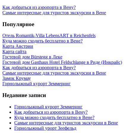
Как добраться из аэропорта в Вену?
Самые интересные для туристов экскурсии в Вене
Популярное
Отель Romantik-Villa LebensART в Reichenfels
Куда можно сходить бесплатно в Вене?
Карта Австрии
Карта сайта
Гостевой дом Bürstegg в Леке
Гостевой дом Gasthaus Hotel Feldschlange в Риде (Инкрайс)
Как добраться из аэропорта в Вену?
Самые интересные для туристов экскурсии в Вене
Замок Крумау
Горнолыжный курорт Земмеринг
Недавние записи
Горнолыжный курорт Земмеринг
Как добраться из аэропорта в Вену?
Куда можно сходить бесплатно в Вене?
Самые интересные для туристов экскурсии в Вене
Горнолыжный урорт Зеефельд