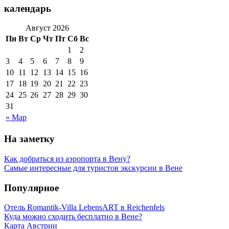
календарь
Август 2026
Пн
Вт
Ср
Чт
Пт
Сб
Вс
1
2
3
4
5
6
7
8
9
10
11
12
13
14
15
16
17
18
19
20
21
22
23
24
25
26
27
28
29
30
31
« Мар
На заметку
Как добраться из аэропорта в Вену?
Самые интересные для туристов экскурсии в Вене
Популярное
Отель Romantik-Villa LebensART в Reichenfels
Куда можно сходить бесплатно в Вене?
Карта Австрии