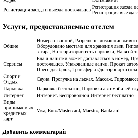
Адрес
Dorfstraße 97
Регистрация заезда по
Регистрация заезда и выезда постояльцев
Регистрация выезда с 
Услуги, предоставляемые отелем
Номера с ванной, Разрешены домашние животные
Общие
Оборудовано местами для хранения лыж, Гипоа
загара, На территории есть парковка, На всей т
Еда и напитки может доставляться в номер, Пр
Сервисы
постояльцев, Упакованные ланчи, Прокат авто
Пресс для брюк, Трансфер от/до аэропорта (пл
Спорт и
Сауна, Прогулка на лыжах, Массаж, Гидромасс
Отдых
Парковка
Парковка бесплатно, Парковка автомобилей с
Интернет
Интернет, Беспроводной Интернет бесплатно
Виды
принимаемых
Visa, Euro/Mastercard, Maestro, Bankcard
кредитных
карт
Добавить комментарий