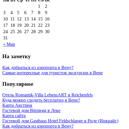
1
2
3
4
5
6
7
8
9
10
11
12
13
14
15
16
17
18
19
20
21
22
23
24
25
26
27
28
29
30
31
« Мар
На заметку
Как добраться из аэропорта в Вену?
Самые интересные для туристов экскурсии в Вене
Популярное
Отель Romantik-Villa LebensART в Reichenfels
Куда можно сходить бесплатно в Вене?
Карта Австрии
Гостевой дом Bürstegg в Леке
Карта сайта
Гостевой дом Gasthaus Hotel Feldschlange в Риде (Инкрайс)
Как добраться из аэропорта в Вену?