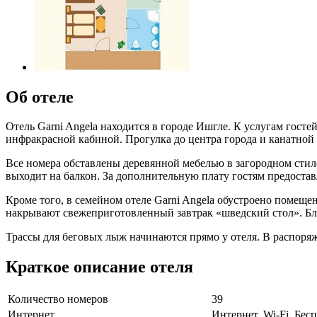
Об отеле
Отель Garni Angela находится в городе Ишгле. К услугам госте
инфракрасной кабиной. Прогулка до центра города и канатной
Все номера обставлены деревянной мебелью в загородном сти
выходит на балкон. За дополнительную плату гостям предостав
Кроме того, в семейном отеле Garni Angela обустроено помеще
накрывают свежеприготовленный завтрак «шведский стол». Бли
Трассы для беговых лыж начинаются прямо у отеля. В распоряж
Краткое описание отеля
Количество номеров
39
Интернет
Интернет, Wi-Fi, Бе