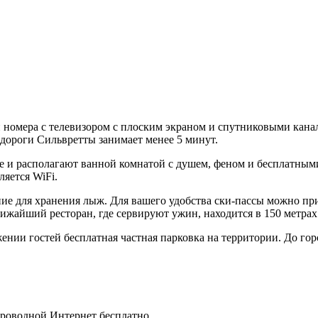
й номера с телевизором с плоским экраном и спутниковыми канал
 дороги Сильвретты занимает менее 5 минут.
ле и располагают ванной комнатой с душем, феном и бесплатны
ляется WiFi.
ние для хранения лыж. Для вашего удобства ски-пассы можно пр
жайший ресторан, где сервируют ужин, находится в 150 метрах
ении гостей бесплатная частная парковка на территории. До гор
спроводной Интернет бесплатно