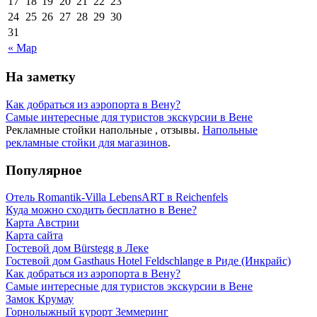
17
18
19
20
21
22
23
24
25
26
27
28
29
30
31
« Мар
На заметку
Как добраться из аэропорта в Вену?
Самые интересные для туристов экскурсии в Вене
Рекламные стойки напольные , отзывы.
Напольные
рекламные стойки для магазинов
.
Популярное
Отель Romantik-Villa LebensART в Reichenfels
Куда можно сходить бесплатно в Вене?
Карта Австрии
Карта сайта
Гостевой дом Bürstegg в Леке
Гостевой дом Gasthaus Hotel Feldschlange в Риде (Инкрайс)
Как добраться из аэропорта в Вену?
Самые интересные для туристов экскурсии в Вене
Замок Крумау
Горнолыжный курорт Земмеринг