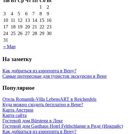
Пн
Вт
Ср
Чт
Пт
Сб
Вс
1
2
3
4
5
6
7
8
9
10
11
12
13
14
15
16
17
18
19
20
21
22
23
24
25
26
27
28
29
30
31
« Мар
На заметку
Как добраться из аэропорта в Вену?
Самые интересные для туристов экскурсии в Вене
Популярное
Отель Romantik-Villa LebensART в Reichenfels
Куда можно сходить бесплатно в Вене?
Карта Австрии
Карта сайта
Гостевой дом Bürstegg в Леке
Гостевой дом Gasthaus Hotel Feldschlange в Риде (Инкрайс)
Как добраться из аэропорта в Вену?