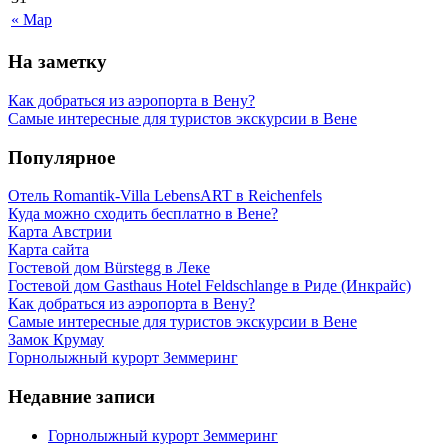
« Мар
На заметку
Как добраться из аэропорта в Вену?
Самые интересные для туристов экскурсии в Вене
Популярное
Отель Romantik-Villa LebensART в Reichenfels
Куда можно сходить бесплатно в Вене?
Карта Австрии
Карта сайта
Гостевой дом Bürstegg в Леке
Гостевой дом Gasthaus Hotel Feldschlange в Риде (Инкрайс)
Как добраться из аэропорта в Вену?
Самые интересные для туристов экскурсии в Вене
Замок Крумау
Горнолыжный курорт Земмеринг
Недавние записи
Горнолыжный курорт Земмеринг