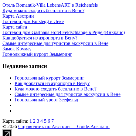
Отель Romantik-Villa LebensART в Reichenfels
Куда можно сходить бесплатно в Вене?
Карта Австрии
Гостевой дом Bürstegg в Леке
Карта сайта
Гостевой дом Gasthaus Hotel Feldschlange в Риде (Инкрайс)
Как добраться из аэропорта в Вену?
Самые интересные для туристов экскурсии в Вене
Замок Крумау
Горнолыжный курорт Земмеринг
Недавние записи
Горнолыжный курорт Земмеринг
Как добраться из аэропорта в Вену?
Куда можно сходить бесплатно в Вене?
Самые интересные для туристов экскурсии в Вене
Горнолыжный урорт Зеефельд
Карта сайта:
1
2
3
4
5
6
7
© 2026
Справочник по Австрии — Guide-Austria.ru