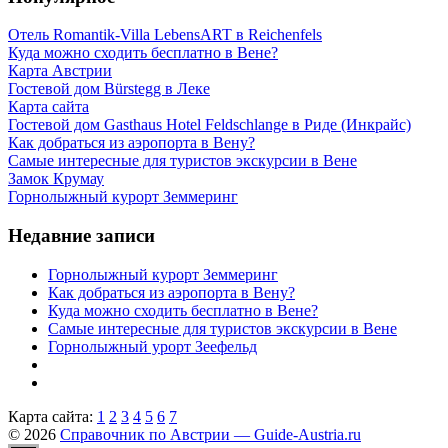
Отель Romantik-Villa LebensART в Reichenfels
Куда можно сходить бесплатно в Вене?
Карта Австрии
Гостевой дом Bürstegg в Леке
Карта сайта
Гостевой дом Gasthaus Hotel Feldschlange в Риде (Инкрайс)
Как добраться из аэропорта в Вену?
Самые интересные для туристов экскурсии в Вене
Замок Крумау
Горнолыжный курорт Земмеринг
Недавние записи
Горнолыжный курорт Земмеринг
Как добраться из аэропорта в Вену?
Куда можно сходить бесплатно в Вене?
Самые интересные для туристов экскурсии в Вене
Горнолыжный урорт Зеефельд
Карта сайта:
1
2
3
4
5
6
7
© 2026
Справочник по Австрии — Guide-Austria.ru