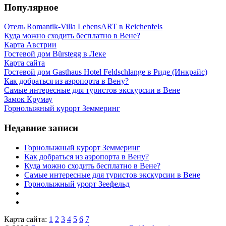
Популярное
Отель Romantik-Villa LebensART в Reichenfels
Куда можно сходить бесплатно в Вене?
Карта Австрии
Гостевой дом Bürstegg в Леке
Карта сайта
Гостевой дом Gasthaus Hotel Feldschlange в Риде (Инкрайс)
Как добраться из аэропорта в Вену?
Самые интересные для туристов экскурсии в Вене
Замок Крумау
Горнолыжный курорт Земмеринг
Недавние записи
Горнолыжный курорт Земмеринг
Как добраться из аэропорта в Вену?
Куда можно сходить бесплатно в Вене?
Самые интересные для туристов экскурсии в Вене
Горнолыжный урорт Зеефельд
Карта сайта:
1
2
3
4
5
6
7