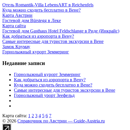
Отель Romantik-Villa LebensART в Reichenfels
Куда можно сходить бесплатно в Вене?
Карта Австрии
Гостевой дом Bürstegg в Леке
Карта сайта
Гостевой дом Gasthaus Hotel Feldschlange в Риде (Инкрайс)
Как добраться из аэропорта в Вену?
Самые интересные для туристов экскурсии в Вене
Замок Крумау
Горнолыжный курорт Земмеринг
Недавние записи
Горнолыжный курорт Земмеринг
Как добраться из аэропорта в Вену?
Куда можно сходить бесплатно в Вене?
Самые интересные для туристов экскурсии в Вене
Горнолыжный урорт Зеефельд
Карта сайта:
1
2
3
4
5
6
7
© 2026
Справочник по Австрии — Guide-Austria.ru